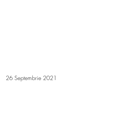
Paul & Iulia
26 Septembrie 2021
View Photos